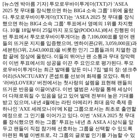
[뉴스엔 박아름 기자] 투모로우바이투게더(TXT)가 'ASEA
2025 첫 무대를 장식했으면 하는 BIG4 소속 그룹' 1위에 올랐
다. 투모로우바이투게더(TXT)는 ‘ASEA 2025 첫 무대를 장식
했으면 하는 BIG4 소속 그룹’ 투표에서 영예의 1위를 차지했
다. 10월 18일부터 25일까지 포도알(PODOAL)에서 진행된 이
번 투표에서 투모로우바이투게더는 총 7,106,000표를 얻어 팬
들의 뜨거운 지지를 입증했으며, 엔하이픈(2위, 3,059,000표)과
세븐틴(3위, 2,643,000표)을 비롯한 인기 그룹들과의 치열한 경
합 끝에 정상에 올랐다. 이들의 뛰어난 팬 소통과 무대 장악력
이 이번 투표에서의 성공을 이끈 주 요인으로 평가된다. 투모
로우바이투게더는 최근 발매를 앞둔 미니 7집 '별의 장: 생크추
어리(SANCTUARY)' 콘셉트를 선보여 화제를 모았다. 특히
‘러버(LOVER)’ 버전에서는 첫사랑의 설렘을 표현해 팬들의
뜨거운 반응을 이끌어냈다. 이번 앨범은 사랑을 통해 세상이
더 다채로워질 수 있음을 담고 있어 발매 전부터 높은 기대를
받고 있으며, 내년 4월에는 라틴 아메리카 최대 음악 축제 중
하나인 'AXE 세레모니아'에 K팝 그룹으로서는 최초로 출연할
예정으로 그 인기를 이어가고 있다. 이번 ‘ASEA 2025 첫 무대
를 장식했으면 하는 그룹’ 투표는 내년 초 ASEA 시상식을 앞
두고 팬들이 직접 참가해 선호하는 그룹을 선택할 수 있도록
마련된 특별 이벤트로, 각 그룹의 글로벌 인기를 가늠할 수 있